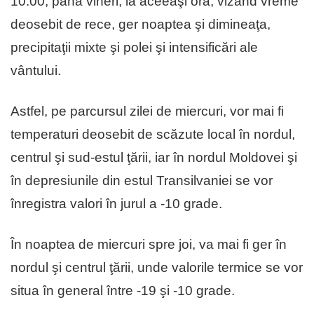
10.00, până vineri, la aceeaşi oră, vizând vreme
deosebit de rece, ger noaptea şi dimineaţa,
precipitaţii mixte şi polei şi intensificări ale
vântului.
Astfel, pe parcursul zilei de miercuri, vor mai fi
temperaturi deosebit de scăzute local în nordul,
centrul şi sud-estul ţării, iar în nordul Moldovei şi
în depresiunile din estul Transilvaniei se vor
înregistra valori în jurul a -10 grade.
În noaptea de miercuri spre joi, va mai fi ger în
nordul şi centrul ţării, unde valorile termice se vor
situa în general între -19 şi -10 grade.