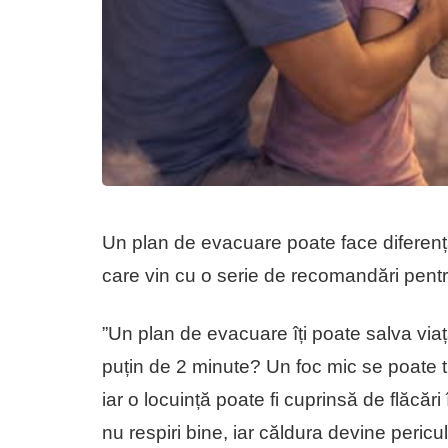
Un plan de evacuare poate face diferența 
care vin cu o serie de recomandări pentr
”Un plan de evacuare îți poate salva viața
puțin de 2 minute? Un foc mic se poate 
iar o locuință poate fi cuprinsă de flăcăr
nu respiri bine, iar căldura devine peric