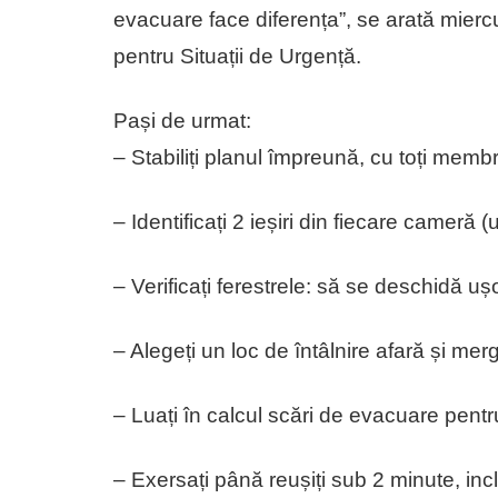
evacuare face diferența”, se arată mier
pentru Situații de Urgență.
Pași de urmat:
– Stabiliți planul împreună, cu toți membrii
– Identificați 2 ieșiri din fiecare cameră (
– Verificați ferestrele: să se deschidă ușo
– Alegeți un loc de întâlnire afară și merg
– Luați în calcul scări de evacuare pentr
– Exersați până reușiți sub 2 minute, inc