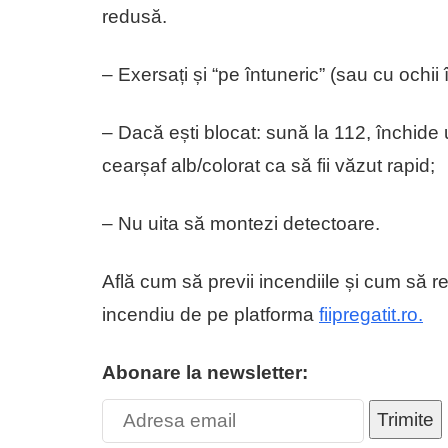
redusă.
– Exersați și “pe întuneric” (sau cu ochii 
– Dacă ești blocat: sună la 112, închide u
cearșaf alb/colorat ca să fii văzut rapid;
– Nu uita să montezi detectoare.
Află cum să previi incendiile și cum să 
incendiu de pe platforma
fiipregatit.ro.
Abonare la newsletter:
Trimite