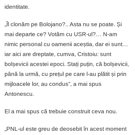
identitate.
„Îl clonăm pe Bolojano?.. Asta nu se poate. Și
mai departe ce? Votăm cu USR-ul?… N-am
nimic personal cu oamenii aceștia, dar ei sunt…
iar aici are dreptate, cumva, Cristoiu: sunt
bolșevicii acestei epoci. Stați puțin, că bolșevicii,
până la urmă, cu prețul pe care l-au plătit și prin
mijloacele lor, au condus”, a mai spus
Antonescu.
El a mai spus că trebuie construit ceva nou.
„PNL-ul este greu de deosebit în acest moment