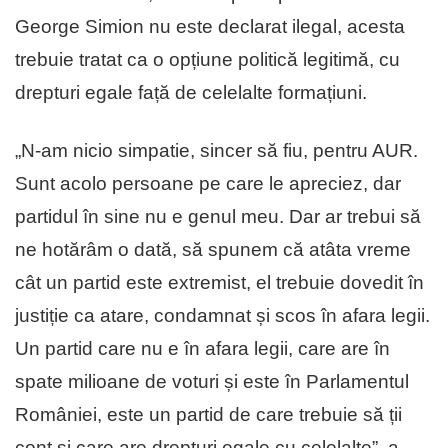
George Simion nu este declarat ilegal, acesta
trebuie tratat ca o opțiune politică legitimă, cu
drepturi egale față de celelalte formațiuni.
„N-am nicio simpatie, sincer să fiu, pentru AUR.
Sunt acolo persoane pe care le apreciez, dar
partidul în sine nu e genul meu. Dar ar trebui să
ne hotărâm o dată, să spunem că atâta vreme
cât un partid este extremist, el trebuie dovedit în
justiție ca atare, condamnat și scos în afara legii.
Un partid care nu e în afara legii, care are în
spate milioane de voturi și este în Parlamentul
României, este un partid de care trebuie să ții
cont și care are drepturi egale cu celelalte”, a