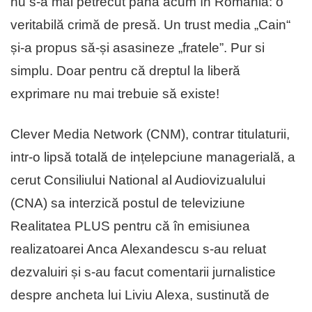
nu s-a mai petrecut pana acum în România: o
veritabilă crimă de presă. Un trust media „Cain“
și-a propus să-și asasineze „fratele”. Pur si
simplu. Doar pentru că dreptul la liberă
exprimare nu mai trebuie să existe!
Clever Media Network (CNM), contrar titulaturii,
intr-o lipsă totală de ințelepciune managerială, a
cerut Consiliului National al Audiovizualului
(CNA) sa interzică postul de televiziune
Realitatea PLUS pentru că în emisiunea
realizatoarei Anca Alexandescu s-au reluat
dezvaluiri și s-au facut comentarii jurnalistice
despre ancheta lui Liviu Alexa, sustinută de