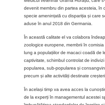
Medicul veterinar Grama Horațiu, care s-
devenit membru din partea acesteia, în 
specie amenințată cu dispariția și care 
aduse în anul 2018 din Germania.
În această calitate el va colabora îndeap
zoologice europene, membrii în comisia
lung a populațiilor de macaci coadă de l
captivitate, schimbul controlat de indiviz
popularea, sub-popularea și consangvini
precum și alte activități destinate crește
În același timp va avea acces la cunoștin
de la experți în managementul acestei sp
îmbunătățirea standardelor de îngrijire ș