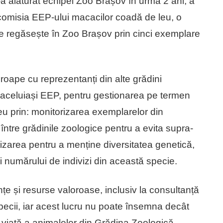
a alăturat echipei Zoo Brașov în urmă 2 ani, a
comisia EEP-ului macacilor coadă de leu, o
se regăsește în Zoo Brașov prin cinci exemplare
roape cu reprezentanți din alte grădini
 aceluiași EEP, pentru gestionarea pe termen
eu prin: monitorizarea exemplarelor din
i între grădinile zoologice pentru a evita supra-
zarea pentru a menține diversitatea genetică,
rii numărului de indivizi din această specie.
țe și resurse valoroase, inclusiv la consultanță
ecii, iar acest lucru nu poate însemna decât
i viață a animalelor din Grădina Zoologică