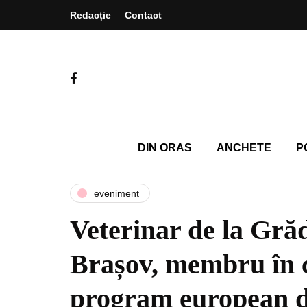
Redacție
Contact
DIN ORAS
ANCHETE
P
eveniment
Veterinar de la Gră
Brașov, membru în 
program european de