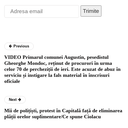
Trimite
Previous
VIDEO Primarul comunei Augustin, pesedistul
Gheorghe Mondoc, reținut de procurori în urma
celor 70 de percheziții de ieri. Este acuzat de abuz în
serviciu și instigare la fals material în înscrisuri
oficiale
Next
Mii de polițiști, protest în Capitală față de eliminarea
plății orelor suplimentare/Ce spune Ciolacu