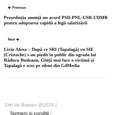
Previous
Președinția anunță un acord PSD-PNL-USR-UDMR
pentru adoptarea rapidă a legii salarizării
Next
Liviu Alexa – După ce SRI (Tapalagǎ) cu SIE
(Cristache) s-au pizdit în public din ograda lui
Rǎducu Budeanu, Ghițǎ mai face o victimǎ şi
Tapalagǎ e scos pe silent din G4Media
Stiri de Brasov @2026 |
Termeni și condiții
|