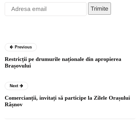
Trimite
Previous
Restricții pe drumurile naționale din apropierea
Brașovului
Next
Comercianții, invitați să participe la Zilele Orașului
Râșnov