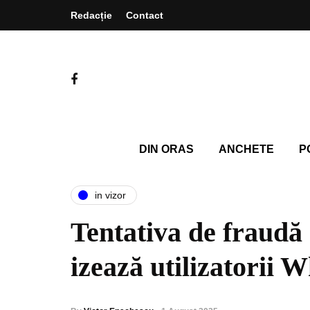
Redacție
Contact
DIN ORAS
ANCHETE
P
in vizor
Tentativa de fraudă 
izează utilizatorii