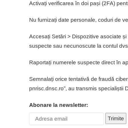
Activați verificarea în doi pași (2FA) pe
Nu furnizați date personale, coduri de ve
Accesați Setări > Dispozitive asociate și 
suspecte sau necunoscute la contul dv
Raportați numerele suspecte direct în apl
Semnalați orice tentativă de fraudă cib
pnrisc.dnsc.ro”, au transmis specialiștii
Abonare la newsletter:
Trimite