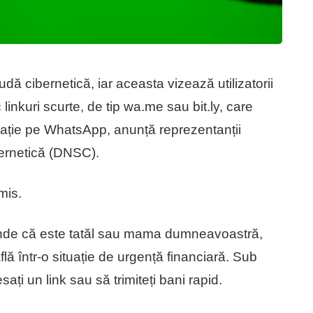
udă cibernetică, iar aceasta vizează utilizatorii
linkuri scurte, de tip wa.me sau bit.ly, care
ație pe WhatsApp, anunță reprezentanții
bernetică (DNSC).
mis.
etinde că este tatăl sau mama dumneavoastră,
lă într-o situație de urgență financiară. Sub
ați un link sau să trimiteți bani rapid.