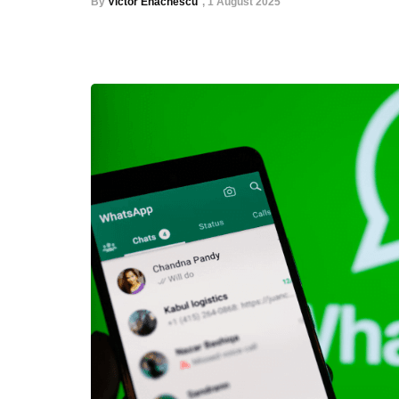
By
Victor Enachescu
,
1 August 2025