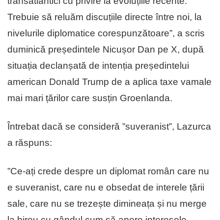
transatlantici cu privire la evoluțiile recente.
Trebuie să reluăm discuțiile directe între noi, la
nivelurile diplomatice corespunzătoare”, a scris
duminică președintele Nicușor Dan pe X, după
situația declanșată de intenția președintelui
american Donald Trump de a aplica taxe vamale
mai mari țărilor care susțin Groenlanda.
Întrebat dacă se consideră ”suveranist”, Lazurca
a răspuns:
”Ce-ați crede despre un diplomat român care nu
e suveranist, care nu e obsedat de interele țării
sale, care nu se trezește dimineața și nu merge
la birou cu gândul cum să apere interesele