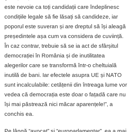
este nevoie ca toți candidații care îndeplinesc
condițiile legale să fie lăsați să candideze, iar
poporul este suveran și are dreptul să își aleagă
președintele așa cum va considera de cuviință.
În caz contrar, trebuie să se ia act de sfârșitul
democrației în România și de inutilitatea
alegerilor care se transformă într-o cheltuială
inutilă de bani. Iar efectele asupra UE și NATO
sunt incalculabile: cetățenii din întreaga lume vor
vedea că democrația este doar o fațadă care nu
își mai păstrează nici măcar aparențele!”, a
conchis ea.
Pe lângă “avocat” și “europarlamentar”, ea a mai