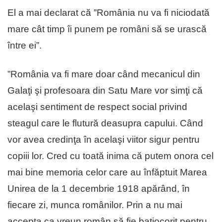
El a mai declarat că ”România nu va fi niciodată
mare cât timp îi punem pe români să se urască
între ei”.
”România va fi mare doar când mecanicul din
Galaţi şi profesoara din Satu Mare vor simţi că
acelaşi sentiment de respect social privind
steagul care le flutură deasupra capului. Când
vor avea credinţa în acelaşi viitor sigur pentru
copiii lor. Cred cu toată inima că putem onora cel
mai bine memoria celor care au înfăptuit Marea
Unirea de la 1 decembrie 1918 apărând, în
fiecare zi, munca românilor. Prin a nu mai
accepta ca vreun român să fie batjocorit pentru