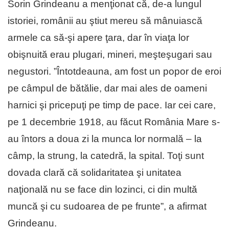
Sorin Grindeanu a menţionat că, de-a lungul
istoriei, românii au ştiut mereu să mânuiască
armele ca să-şi apere ţara, dar în viaţa lor
obişnuită erau plugari, mineri, meşteşugari sau
negustori. ”Întotdeauna, am fost un popor de eroi
pe câmpul de bătălie, dar mai ales de oameni
harnici şi pricepuţi pe timp de pace. Iar cei care,
pe 1 decembrie 1918, au făcut România Mare s-
au întors a doua zi la munca lor normală – la
câmp, la strung, la catedră, la spital. Toţi sunt
dovada clară că solidaritatea şi unitatea
naţională nu se face din lozinci, ci din multă
muncă şi cu sudoarea de pe frunte”, a afirmat
Grindeanu.