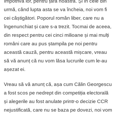
împotriva lor, pentru țara noastră. Și în cele din
urmă, când lupta asta se va încheia, noi vom fi
cei câștigători. Poporul român liber, care nu a
îngenunchiat și care s-a trezit. Tocmai de aceea,
din respect pentru cei cinci milioane și mai mulți
români care au pus ștampila pe noi pentru
această cauză, pentru această mișcare, vreau
să vă anunț că nu vom lăsa lucrurile cum le-au
așezat ei.
Vreau să vă anunț că, așa cum Călin Georgescu
a fost scos pe nedrept din competiția electorală
și alegerile au fost anulate printr-o decizie CCR
nejustificată, care nu se baza pe dovezi, noi vom