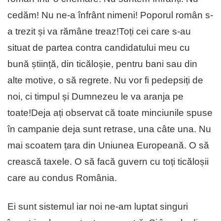
cedăm! Nu ne-a înfrânt nimeni! Poporul român s-
a trezit și va rămâne treaz!Toți cei care s-au
situat de partea contra candidatului meu cu
bună știință, din ticăloșie, pentru bani sau din
alte motive, o să regrete. Nu vor fi pedepsiți de
noi, ci timpul și Dumnezeu le va aranja pe
toate!Deja ați observat că toate minciunile spuse
în campanie deja sunt retrase, una câte una. Nu
mai scoatem țara din Uniunea Europeană. O să
crească taxele. O să facă guvern cu toți ticăloșii
care au condus România.
Ei sunt sistemul iar noi ne-am luptat singuri