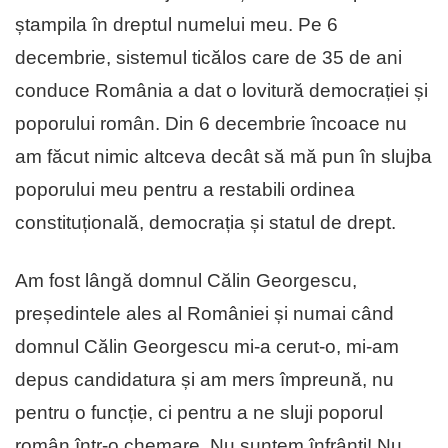
ștampila în dreptul numelui meu. Pe 6
decembrie, sistemul ticălos care de 35 de ani
conduce România a dat o lovitură democrației și
poporului român. Din 6 decembrie încoace nu
am făcut nimic altceva decât să mă pun în slujba
poporului meu pentru a restabili ordinea
constituțională, democrația și statul de drept.
Am fost lângă domnul Călin Georgescu,
președintele ales al României și numai când
domnul Călin Georgescu mi-a cerut-o, mi-am
depus candidatura și am mers împreună, nu
pentru o funcție, ci pentru a ne sluji poporul
român într-o chemare. Nu suntem înfrânți! Nu