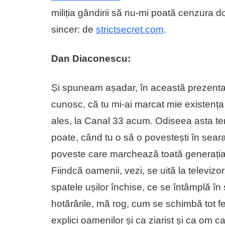
miliția gândirii să nu-mi poată cenzura 
sincer: de
strictsecret.com
.
Dan Diaconescu:
Și spuneam așadar, în această prezentar
cunosc, că tu mi-ai marcat mie existența
ales, la Canal 33 acum. Odiseea asta ter
poate, când tu o să o povestești în seara
poveste care marchează toată generația 
Fiindcă oamenii, vezi, se uită la televizor
spatele ușilor închise, ce se întâmplă în
hotărârile, mă rog, cum se schimbă tot fe
explici oamenilor și ca ziarist și ca om 