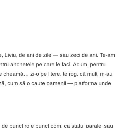
, Liviu, de ani de zile — sau zeci de ani. Te-am
ntru anchetele pe care le faci. Acum, pentru
e cheamă… zi-o pe litere, te rog, că mulți m-au
gleză, cum să o caute oamenii — platforma unde
c de punct ro e punct com, ca statul paralel sau