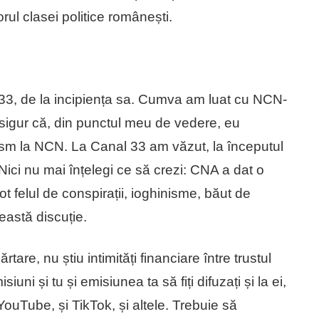
rul clasei politice românești.
 33, de la incipiența sa. Cumva am luat cu NCN-
esigur că, din punctul meu de vedere, eu
ism la NCN. La Canal 33 am văzut, la începutul
 Nici nu mai înțelegi ce să crezi: CNA a dat o
ot felul de conspirații, ioghinisme, băut de
această discuție.
are, nu știu intimități financiare între trustul
uni și tu și emisiunea ta să fiți difuzați și la ei,
ouTube, și TikTok, și altele. Trebuie să