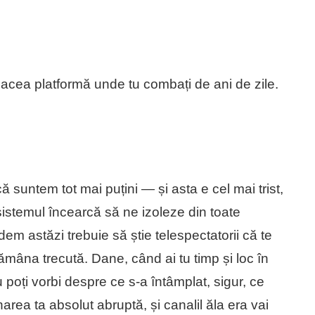
acea platformă unde tu combați de ani de zile.
suntem tot mai puțini — și asta e cel mai trist,
sistemul încearcă să ne izoleze din toate
em astăzi trebuie să știe telespectatorii că te
tămâna trecută. Dane, când ai tu timp și loc în
oți vorbi despre ce s-a întâmplat, sigur, ce
narea ta absolut abruptă, și canalil ăla era vai