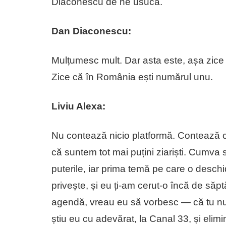
Diaconescu de ne usucă.
Dan Diaconescu:
Mulțumesc mult. Dar asta este, așa zice 
Zice că în România ești numărul unu.
Liviu Alexa:
Nu contează nicio platformă. Contează că 
că suntem tot mai puțini ziariști. Cumva 
puterile, iar prima temă pe care o deschid
privește, și eu ți-am cerut-o încă de săp
agendă, vreau eu să vorbesc — că tu nu p
știu eu cu adevărat, la Canal 33, și elimi