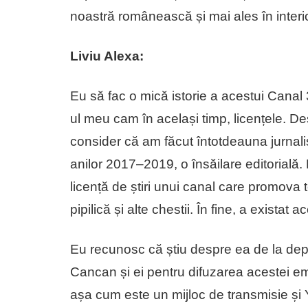
noastră românească și mai ales în interio
Liviu Alexa:
Eu să fac o mică istorie a acestui Canal
ul meu cam în același timp, licențele. D
consider că am făcut întotdeauna jurnal
anilor 2017–2019, o însăilare editorială.
licență de știri unui canal care promova t
pipilică și alte chestii. În fine, a existat 
Eu recunosc că știu despre ea de la depărt
Cancan și ei pentru difuzarea acestei emisi
așa cum este un mijloc de transmisie și Y