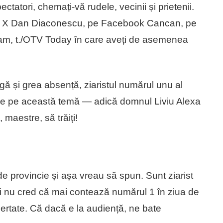
ctatori, chemați-vă rudele, vecinii și prietenii.
pe X Dan Diaconescu, pe Facebook Cancan, pe
am, t./OTV Today în care aveți de asemenea
gă și grea absență, ziaristul numărul unu al
ale pe această temă — adică domnul Liviu Alexa
 maestre, să trăiți!
 de provincie și așa vreau să spun. Sunt ziarist
și nu cred că mai contează numărul 1 în ziua de
ibertate. Că dacă e la audiență, ne bate