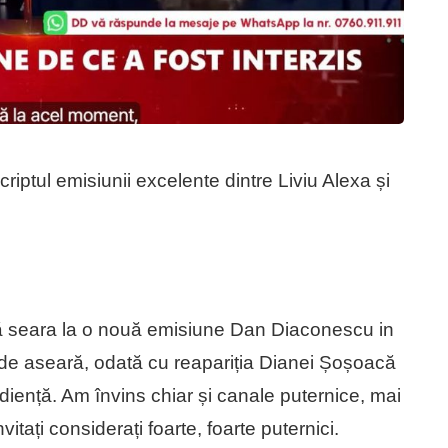
criptul emisiunii excelente dintre Liviu Alexa și
nă seara la o nouă emisiune Dan Diaconescu in
d de aseară, odată cu reapariția Dianei Șoșoacă
udiență. Am învins chiar și canale puternice, mai
tați considerați foarte, foarte puternici.