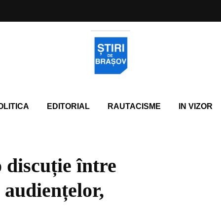
OLITICA
EDITORIAL
RAUTACISME
IN VIZOR
 discuție între
 audiențelor,