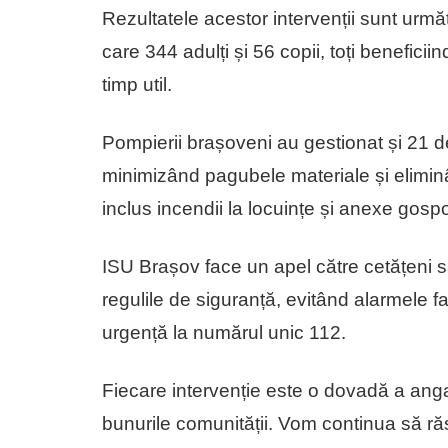
Rezultatele acestor intervenții sunt urmă
care 344 adulți și 56 copii, toți beneficii
timp util.
Pompierii brașoveni au gestionat și 21 de
minimizând pagubele materiale și eliminâ
inclus incendii la locuințe și anexe gosp
ISU Brașov face un apel către cetățeni s
regulile de siguranță, evitând alarmele f
urgență la numărul unic 112.
Fiecare intervenție este o dovadă a angaj
bunurile comunității. Vom continua să răs