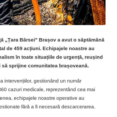
nță „Țara Bârsei” Brașov a avut o săptămână
al de 459 acțiuni. Echipajele noastre au
lism în toate situațiile de urgență, reușind
și să sprijine comunitatea brașoveană.
a intervențiilor, gestionând un număr
 360 cazuri medicale, reprezentând cea mai
menea, echipajele noastre operative au
 gestionate fără a fi necesară descarcerarea.