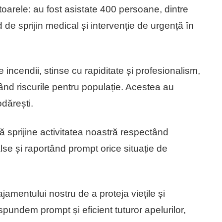
toarele: au fost asistate 400 persoane, dintre
nd de sprijin medical și intervenție de urgență în
 incendii, stinse cu rapiditate și profesionalism,
nd riscurile pentru populație. Acestea au
odărești.
ă sprijine activitatea noastră respectând
alse și raportând prompt orice situație de
amentului nostru de a proteja viețile și
pundem prompt și eficient tuturor apelurilor,