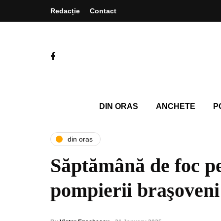
Redacție
Contact
DIN ORAS
ANCHETE
P
din oras
Săptămână de foc p
pompierii braşoveni