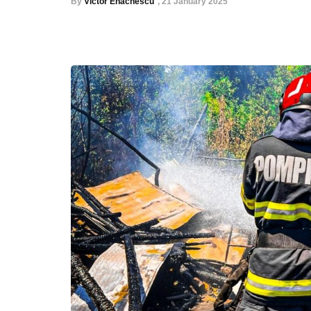
By
Victor Enachescu
,
21 January 2025