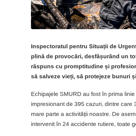
Inspectoratul pentru Situații de Urge
plină de provocări, desfășurând un tot
răspuns cu promptitudine și profesiona
să salveze vieți, să protejeze bunuri 
Echipajele SMURD au fost în prima linie 
impresionant de 395 cazuri, dintre care
mare parte a activității noastre. De ase
intervenit în 24 accidente rutiere, toate