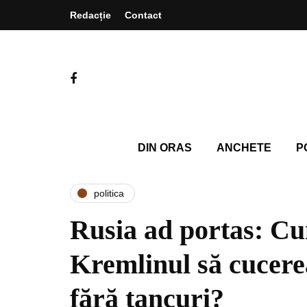
Redacție
Contact
DIN ORAS
ANCHETE
P
politica
Rusia ad portas: C
Kremlinul să cucer
fără tancuri?