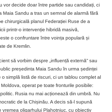
 vor decide doar între partide sau candidați, ci
nta Maia Sandu a tras un semnal de alarmă fără
pe chirurgicală planul Federației Ruse de a
icii printr-o intervenție hibridă masivă,
 este o confruntare între voința populară și
rate de Kremlin.
ient să vorbim despre „influență externă” sau
t public președinta Maia Sandu în urma ședinței
o simplă listă de riscuri, ci un tablou complet al
 Moldova, operat pe toate fronturile posibile:
 și politic. Rusia nu mai acționează din umbră. Nu
mocratic de la Chișinău. A decis să-l supună
e vremea oligarhului Plahotniuc, cu obiectiv