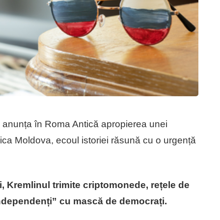
!” anunța în Roma Antică apropierea unei
lica Moldova, ecoul istoriei răsună cu o urgență
zi, Kremlinul trimite criptomonede, rețele de
 independenți” cu mască de democrați.