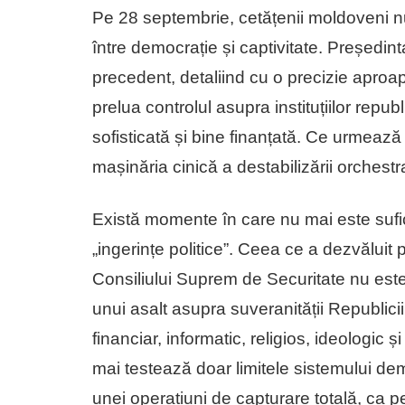
Pe 28 septembrie, cetățenii moldoveni nu
între democrație și captivitate. Președi
precedent, detaliind cu o precizie aproa
prelua controlul asupra instituțiilor republ
sofisticată și bine finanțată. Ce urmează
mașinăria cinică a destabilizării orchest
Există momente în care nu mai este sufic
„ingerințe politice”. Ceea ce a dezvălui
Consiliului Suprem de Securitate nu este 
unui asalt asupra suveranității Republicii
financiar, informatic, religios, ideologic
mai testează doar limitele sistemului de
unei operațiuni de capturare totală, ca p