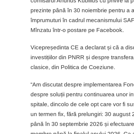
comisarul Andrius Kubilius cu privire la p
prezinte până în 30 noiembrie pentru a 
împrumuturi în cadrul mecanismului SAFE
Mînzatu într-o postare pe Facebook.
Vicepreședinta CE a declarat și că a dis
investițiilor din PNRR și despre transfer
clasice, din Politica de Coeziune.
“Am discutat despre implementarea Fond
despre soluții pentru continuarea unor i
spitale, dincolo de cele opt care vor fi
un termen fix, fără prelungiri: 30 august 2
până în 30 septembrie 2026 și efectuarea 
membre până la finalul anului 2026. Ca a