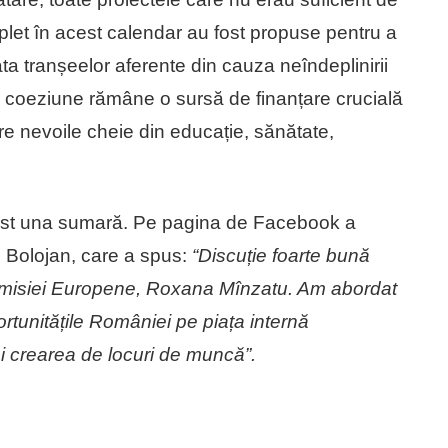
mplet în acest calendar au fost propuse pentru a
ta tranșeelor aferente din cauza neîndeplinirii
 de coeziune rămâne o sursă de finanțare crucială
re nevoile cheie din educație, sănătate,
ost una sumară. Pe pagina de Facebook a
ie Bolojan, care a spus:
“Discuție foarte bună
Comisiei Europene, Roxana Mînzatu. Am abordat
portunitățile României pe piața internă
și crearea de locuri de muncă”.