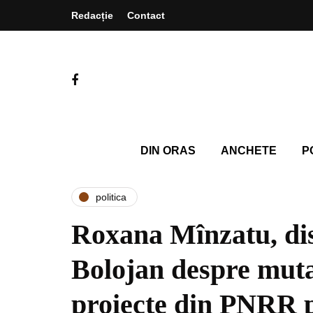
Redacție
Contact
DIN ORAS
ANCHETE
P
politica
Roxana Mînzatu, dis
Bolojan despre mut
proiecte din PNRR p