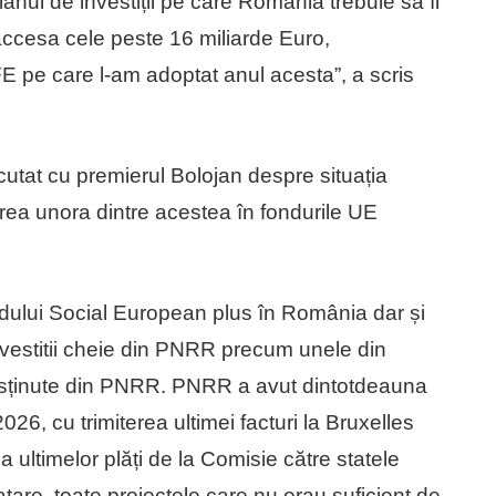
lanul de investiții pe care România trebuie să îl
accesa cele peste 16 miliarde Euro,
 pe care l-am adoptat anul acesta”, a scris
cutat cu premierul Bolojan despre situația
area unora dintre acestea în fondurile UE
ului Social European plus în România dar și
nvestitii cheie din PNRR precum unele din
 susținute din PNRR. PNRR a avut dintotdeauna
026, cu trimiterea ultimei facturi la Bruxelles
ultimelor plăți de la Comisie către statele
tare, toate proiectele care nu erau suficient de