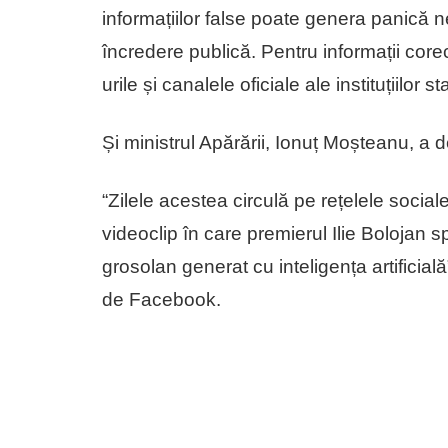
informațiilor false poate genera panică ne
încredere publică. Pentru informații corec
urile și canalele oficiale ale instituțiilor
Și ministrul Apărării, Ionuț Moșteanu, a de
“Zilele acestea circulă pe rețelele social
videoclip în care premierul Ilie Bolojan 
grosolan generat cu inteligența artificial
de Facebook.