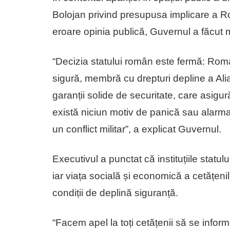
Bolojan privind presupusa implicare a Ro
eroare opinia publică, Guvernul a făcut ma
“Decizia statului român este fermă: Româ
sigură, membră cu drepturi depline a Ali
garanții solide de securitate, care asigură 
există niciun motiv de panică sau alarmar
un conflict militar”, a explicat Guvernul.
Executivul a punctat că instituțiile statul
iar viața socială și economică a cetățen
condiții de deplină siguranță.
“Facem apel la toți cetățenii să se inform