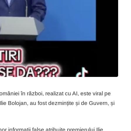
omâniei în război, realizat cu AI, este viral pe
 Ilie Bolojan, au fost dezmințite și de Guvern, și
or informații false atribuite premierului Ilie