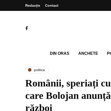
Redacție
Contact
DIN ORAS
ANCHETE
P
politica
Românii, speriați cu 
care Bolojan anunță
război