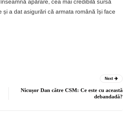
e înseamnă apărare, cea mai credibilă sursă
le și a dat asigurări că armata română își face
Next
Nicușor Dan către CSM: Ce este cu această
debandadă?