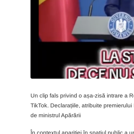
Un clip fals privind o așa-zisă intrare a R
TikTok. Declarațiile, atribuite premierului
de ministrul Apărării
În contextul apariției în spațiul public a un