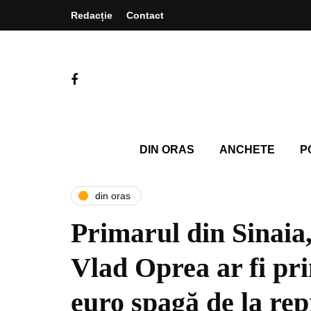
Redacție
Contact
DIN ORAS
ANCHETE
P
din oras
Primarul din Sinaia
Vlad Oprea ar fi pr
euro şpagă de la rep