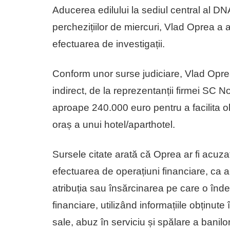
Aducerea edilului la sediul central al DN
perchezițiilor de miercuri, Vlad Oprea a a
efectuarea de investigații.
Conform unor surse judiciare, Vlad Oprea a
indirect, de la reprezentanții firmei SC N
aproape 240.000 euro pentru a facilita o
oraș a unui hotel/aparthotel.
Sursele citate arată că Oprea ar fi acuza
efectuarea de operațiuni financiare, ca a
atribuția sau însărcinarea pe care o înde
financiare, utilizând informațiile obținute î
sale, abuz în serviciu și spălare a banilor