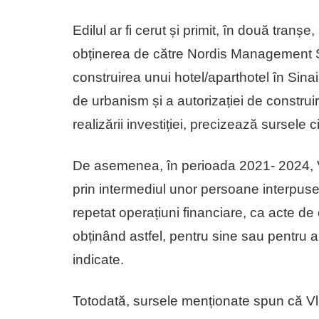
Edilul ar fi cerut și primit, în două tranș
obținerea de către Nordis Management S
construirea unui hotel/aparthotel în Sinaia
de urbanism și a autorizației de construi
realizării investiției, precizează sursele ci
De asemenea, în perioada 2021- 2024, Vla
prin intermediul unor persoane interpuse,
repetat operațiuni financiare, ca acte de 
obținând astfel, pentru sine sau pentru al
indicate.
Totodată, sursele menționate spun că Vla