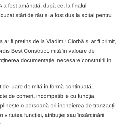
A a fost amânată, după ce, la finalul
cuzat stări de rău și a fost dus la spital pentru
r fi pretins de la Vladimir Ciorbă și ar fi primit,
ordis Best Construct, mită în valoare de
bținerea documentației necesare construirii în
t de luare de mită în formă continuată,
cte de comerț, incompatibile cu funcția,
plinește o persoană ori încheierea de tranzacții
n virtutea funcției, atribuției sau însărcinării
.