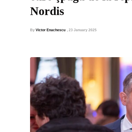
Nordis
By
Victor Enachescu
,
23 January 2025