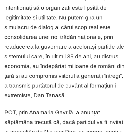
intenționați să o organizați este lipsită de
legitimitate și utilitate. Nu putem gira un
simulacru de dialog al cărui scop real este
consolidarea unei noi trădări naționale, prin
readucerea la guvernare a acelorași partide ale
sistemului care, în ultimii 35 de ani, au distrus
economia, au îndepărtat milioane de români din
țară și au compromis viitorul a generații întregi”,
a transmis purtătorul de cuvânt al formațiunii
extremiste, Dan Tanasă.
POT, prin Anamaria Gavrilă, a anunțat
săptămâna trecută că, dacă partidul va fi invitat
la consultări de Nicușor Dan, va merge, pentru