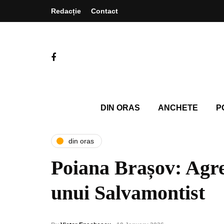
Redacție
Contact
DIN ORAS
ANCHETE
P
din oras
Poiana Brașov: Agr
unui Salvamontist