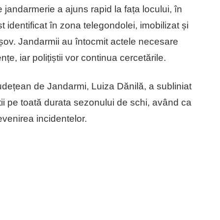
e jandarmerie a ajuns rapid la fața locului, în
 identificat în zona telegondolei, imobilizat și
rașov. Jandarmii au întocmit actele necesare
țe, iar polițiștii vor continua cercetările.
Județean de Jandarmi, Luiza Dănilă, a subliniat
tii pe toată durata sezonului de schi, având ca
evenirea incidentelor.