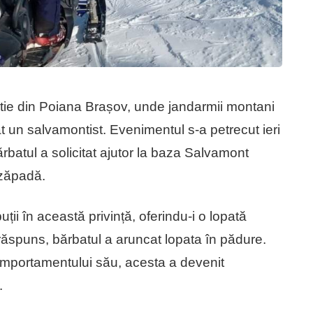
ârtie din Poiana Brașov, unde jandarmii montani
t un salvamontist. Evenimentul s-a petrecut ieri
rbatul a solicitat ajutor la baza Salvamont
 zăpadă.
uții în această privință, oferindu-i o lopată
răspuns, bărbatul a aruncat lopata în pădure.
comportamentului său, acesta a devenit
.