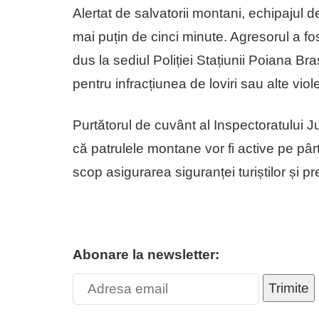
Alertat de salvatorii montani, echipajul d
mai puțin de cinci minute. Agresorul a fost
dus la sediul Poliției Stațiunii Poiana B
pentru infracțiunea de loviri sau alte violen
Purtătorul de cuvânt al Inspectoratului 
că patrulele montane vor fi active pe pâr
scop asigurarea siguranței turiștilor și pr
Abonare la newsletter:
Trimite