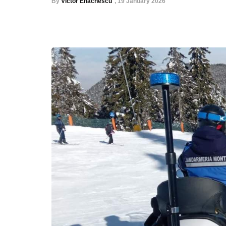
By
Victor Enachescu
,
19 January 2026