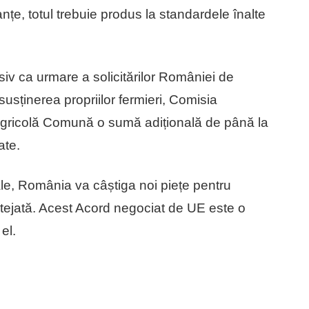
anțe, totul trebuie produs la standardele înalte
usiv ca urmare a solicitărilor României de
usținerea propriilor fermieri, Comisia
gricolă Comună o sumă adițională de până la
ate.
le, România va câștiga noi piețe pentru
rotejată. Acest Acord negociat de UE este o
el.