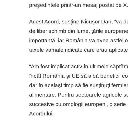
președintele printr-un mesaj postat pe X
Acest Acord, susține Nicușor Dan, “va d
de liber schimb din lume, țările europene
importantă, iar România va avea astfel o
taxele vamale ridicate care erau aplicate
“Am fost implicat activ în ultimele săptămâ
încât România și UE să aibă beneficii c
dar în același timp să fie susținuți fermi
alimentare. Pentru sectoarele agricole sen
succesive cu omologii europeni, o serie d
Acordului.