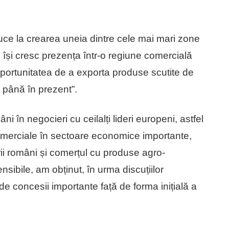
.
uce la crearea uneia dintre cele mai mari zone
 își cresc prezența într-o regiune comercială
portunitatea de a exporta produse scutite de
 până în prezent”.
ni în negocieri cu ceilalți lideri europeni, astfel
omerciale în sectoare economice importante,
erii români și comerțul cu produse agro-
sibile, am obținut, în urma discuțiilor
e concesii importante față de forma inițială a