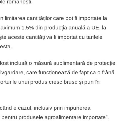
ole românești.
in limitarea cantităților care pot fi importate la
 maximum 1.5% din producția anuală a UE, la
 aceste cantități va fi importat cu tarifele
esta.
fost inclusă o măsură suplimentară de protecție
alvgardare, care funcționează de fapt ca o frână
orturile unui produs cresc brusc și pun în
când e cazul, inclusiv prin impunerea
e pentru produsele agroalimentare importate”.