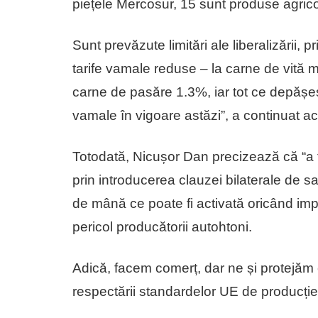
piețele Mercosur, 15 sunt produse agric
Sunt prevăzute limitări ale liberalizării, pr
tarife vamale reduse – la carne de vită
carne de pasăre 1.3%, iar tot ce depășește
vamale în vigoare astăzi”, a continuat ac
Totodată, Nicușor Dan precizează că “a 
prin introducerea clauzei bilaterale de s
de mână ce poate fi activată oricând imp
pericol producătorii autohtoni.
Adică, facem comerț, dar ne și protejăm 
respectării standardelor UE de producți