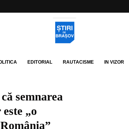
OLITICA
EDITORIAL
RAUTACISME
IN VIZOR
 că semnarea
 este „o
u România”