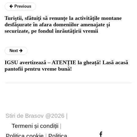
Previous
Turiştii, sfătuiţi să renunţe la activităţile montane
desfăşurate în afara domeniilor amenajate şi
securizate, pe fondul înrăutăţirii vremii
Next
IGSU avertizează – ATENȚIE la gheață! Lasă acasă
pantofii pentru vreme bună!
Stiri de Brasov @2026 |
Termeni și condiții
|
Politica cookie
|
Politica