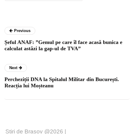
Previous
Șeful ANAF: ”Gemul pe care îl face acasă bunica e
calculat astăzi la gap-ul de TVA”
Next
Percheziții DNA la Spitalul Militar din București.
Reacția lui Moșteanu
Stiri de Brasov @2026 |