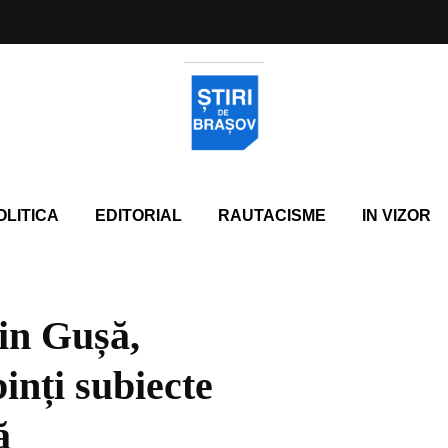
OLITICA
EDITORIAL
RAUTACISME
IN VIZOR
in Gușă,
inți subiecte
ă