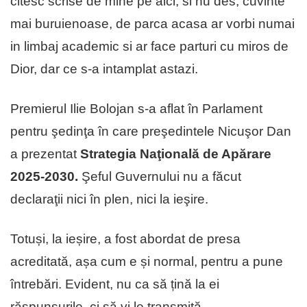
citesc scrise de mine pe aici, si nu des, cuvinte
mai buruienoase, de parca acasa ar vorbi numai
in limbaj academic si ar face parturi cu miros de
Dior, dar ce s-a intamplat astazi.
Premierul Ilie Bolojan s-a aflat în Parlament
pentru şedinţa în care preşedintele Nicuşor Dan
a prezentat
Strategia Naţională de Apărare
2025-2030.
Şeful Guvernului nu a făcut
declaraţii nici în plen, nici la ieşire.
Totuși, la ieșire, a fost abordat de presa
acreditată, așa cum e și normal, pentru a pune
întrebări. Evident, nu ca să țină la ei
răspunsurile, ci să vi le transmită