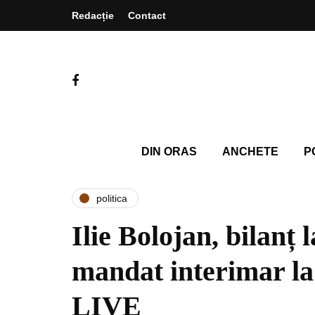
Redacție
Contact
DIN ORAS
ANCHETE
P
politica
Ilie Bolojan, bilanț l
mandat interimar la
LIVE