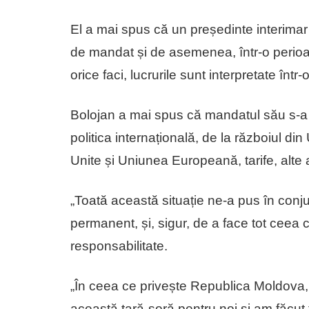
El a mai spus că un președinte interimar 
de mandat și de asemenea, într-o perio
orice faci, lucrurile sunt interpretate într
Bolojan a mai spus că mandatul său s-a d
politica internațională, de la războiul din
Unite și Uniunea Europeană, tarife, alte 
„Toată această situație ne-a pus în conj
permanent, și, sigur, de a face tot ceea 
responsabilitate.
„În ceea ce privește Republica Moldova,
această țară-soră pentru noi și am făcut to