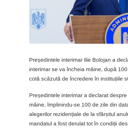
Președintele interimar Ilie Bolojan a dec
interimar se va încheia mâine, după 100 de
cotă scăzută de încredere în instituțiile st
Președintele interimar a declarat despr
mâine, împlinindu-se 100 de zile din dat
alegerilor rezidențiale de la sfârșitul anul
mandatul a fost derulat tot în condiții dest