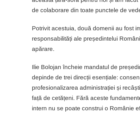
de colaborare din toate punctele de veder
Potrivit acestuia, două domenii au fost im
responsabilități ale președintelui Românie
apărare.
Ilie Bolojan încheie mandatul de președin
depinde de trei direcții esențiale: consen
profesionalizarea administrației și recâșt
față de cetățeni. Fără aceste fundamente, 
intern nu se poate construi o Românie ef