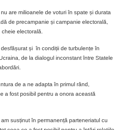
nu are milioanele de voturi în spate și durata
adă de precampanie și campanie electorală,
-o cheie electorală.
esfășurat și în condiții de turbulențe în
 Ucraina, de la dialogul inconstant între Statele
abordări.
untura de a ne adapta în primul rând,
ce a fost posibil pentru a onora această
 am susținut în permanență parteneriatul cu
t ceea ce a fost posibil pentru a întări relațiile