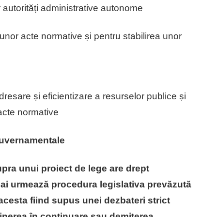
or autorități administrative autonome
nor acte normative și pentru stabilirea unor
resare și eficientizare a resurselor publice și
acte normative
guvernamentale
ra unui proiect de lege are drept
 mai urmează procedura legislativa prevăzută
cesta fiind supus unei dezbateri strict
inerea în continuare sau demiterea