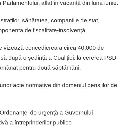
 Parlamentului, aflat în vacanță din luna iunie.
straților, sănătatea, companiile de stat,
onenta de fiscalitate-insolvență.
are vizează concedierea a circa 40.000 de
nsă după o ședință a Coaliției, la cererea PSD
t amânat pentru două săptămâni.
unor acte normative din domeniul pensiilor de
 Ordonanței de urgență a Guvernului
vă a întreprinderilor publice