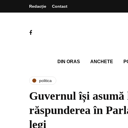
Redacție
Contact
DIN ORAS
ANCHETE
P
politica
Guvernul își asumă 
răspunderea în Parl
legi