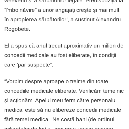
weekend și a sărbătorilor legale. Predispoziția la
“îmbolnăvire” a unor angajați crește și mai mult
în apropierea sărbătorilor’, a susținut Alexandru
Rogobete.
El a spus că anul trecut aproximativ un milion de
concedii medicale au fost eliberate, în condiții
care ‘par suspecte”.
“Vorbim despre aproape o treime din toate
concediile medicale eliberate. Verificăm temeinic
și acționăm. Apelul meu ferm către personalul
medical este să nu elibereze concedii medicale
fără temei medical. Ne costă bani (de ordinul
miliardelor de lei) și, mai grav, irosim resurse