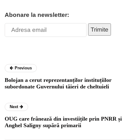
Abonare la newsletter:
Trimite
Previous
Bolojan a cerut reprezentanților instituțiilor
subordonate Guvernului tăieri de cheltuieli
Next
OUG care frânează din investiițile prin PNRR și
Anghel Saligny supără primarii