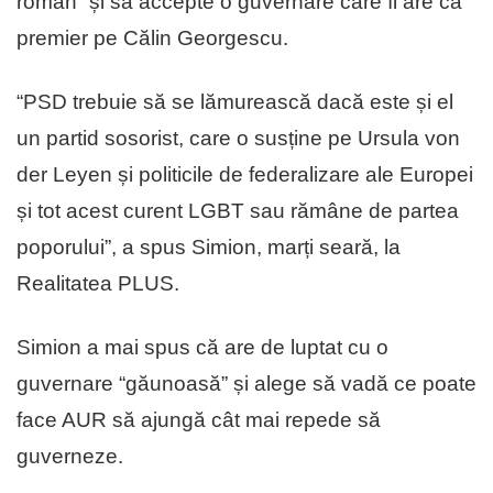
român” și să accepte o guvernare care îl are ca
premier pe Călin Georgescu.
“PSD trebuie să se lămurească dacă este și el
un partid sosorist, care o susține pe Ursula von
der Leyen și politicile de federalizare ale Europei
și tot acest curent LGBT sau rămâne de partea
poporului”, a spus Simion, marți seară, la
Realitatea PLUS.
Simion a mai spus că are de luptat cu o
guvernare “găunoasă” și alege să vadă ce poate
face AUR să ajungă cât mai repede să
guverneze.