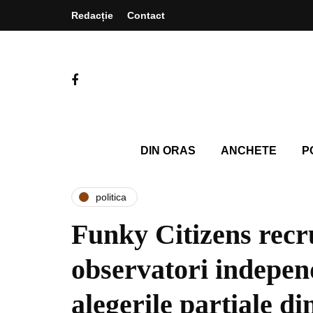
Redacție
Contact
DIN ORAS
ANCHETE
P
politica
Funky Citizens recr
observatori indepen
alegerile parțiale d