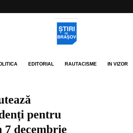
OLITICA
EDITORIAL
RAUTACISME
IN VIZOR
utează
denți pentru
in 7 decembrie