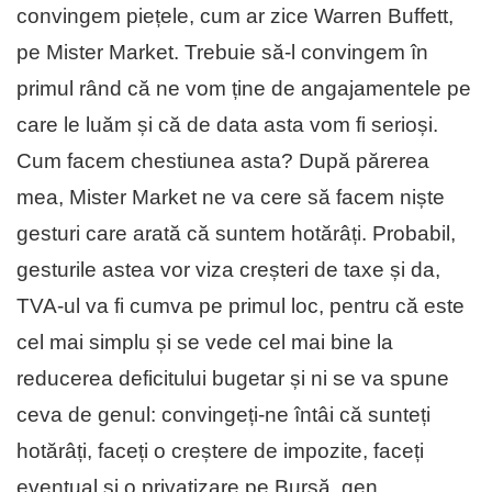
convingem piețele, cum ar zice Warren Buffett,
pe Mister Market. Trebuie să-l convingem în
primul rând că ne vom ține de angajamentele pe
care le luăm și că de data asta vom fi serioși.
Cum facem chestiunea asta? După părerea
mea, Mister Market ne va cere să facem niște
gesturi care arată că suntem hotărâți. Probabil,
gesturile astea vor viza creșteri de taxe și da,
TVA-ul va fi cumva pe primul loc, pentru că este
cel mai simplu și se vede cel mai bine la
reducerea deficitului bugetar și ni se va spune
ceva de genul: convingeți-ne întâi că sunteți
hotărâți, faceți o creștere de impozite, faceți
eventual și o privatizare pe Bursă, gen