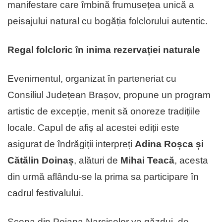
manifestare care îmbină frumusețea unică a
peisajului natural cu bogăția folclorului autentic.
Regal folcloric în inima rezervației naturale
Evenimentul, organizat în parteneriat cu
Consiliul Județean Brașov, propune un program
artistic de excepție, menit să onoreze tradițiile
locale. Capul de afiș al acestei ediții este
asigurat de îndrăgiții interpreți
Adina Roșca și
Cătălin Doinaș
, alături de
Mihai Teacă
, acesta
din urmă aflându-se la prima sa participare în
cadrul festivalului.
Scena din Poiana Narciselor va găzdui, de