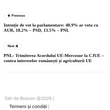
Previous
Intenție de vot la parlamentare: 40.9% ar vota cu
AUR, 18.2% – PSD, 13.5% – PNL
Next
PNL: Trimiterea Acordului UE-Mercosur la CJUE –
contra intereselor românești și agriculturii UE
Stiri de Brasov @2026 |
Termeni și condiții
|