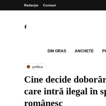
Redacție
Contact
DIN ORAS
ANCHETE
P
politica
Cine decide doborâr
care intră ilegal în s
românesc