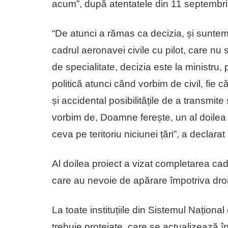
acum”, după atentatele din 11 septembri
“De atunci a rămas ca decizia, și suntem 
cadrul aeronavei civile cu pilot, care nu 
de specialitate, decizia este la ministru
politică atunci când vorbim de civil, fie
și accidental posibilitățile de a transmit
vorbim de, Doamne ferește, un al doile
ceva pe teritoriu niciunei țări”, a declar
Al doilea proiect a vizat completarea cadr
care au nevoie de apărare împotriva dro
La toate instituțiile din Sistemul Naționa
trebuie protejate, care se actualizează în 