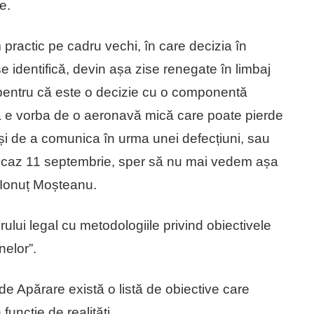
e.
practic pe cadru vechi, în care decizia în
se identifică, devin așa zise renegate în limbaj
, pentru că este o decizie cu o componentă
 că e vorba de o aeronavă mică care poate pierde
e și de a comunica în urma unei defecțiuni, sau
a caz 11 septembrie, sper să nu mai vedem așa
at Ionuț Moșteanu.
ului legal cu metodologiile privind obiectivele
nelor”.
l de Apărare există o listă de obiective care
funcție de realități.