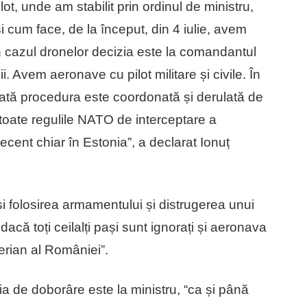
t, unde am stabilit prin ordinul de ministru,
i cum face, de la început, din 4 iulie, avem
 în cazul dronelor decizia este la comandantul
i. Avem aeronave cu pilot militare și civile. În
 toată procedura este coordonată și derulată de
toate regulile NATO de interceptare a
ecent chiar în Estonia”, a declarat Ionuț
 și folosirea armamentului și distrugerea unui
acă toți ceilalți pași sunt ignorați și aeronava
aerian al României”.
zia de doborâre este la ministru, “ca și până