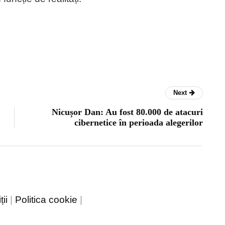
Next
Nicușor Dan: Au fost 80.000 de atacuri
cibernetice în perioada alegerilor
ii
|
Politica cookie
|