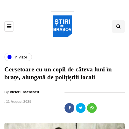
in vizor
Cerșetoare cu un copil de câteva luni în
brațe, alungată de polițiștiii locali
By
Victor Enachescu
,
11 August 2025