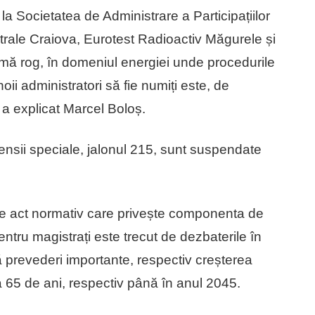
 la Societatea de Administrare a Participațiilor
rale Craiova, Eurotest Radioactiv Măgurele și
, mă rog, în domeniul energiei unde procedurile
ii administratori să fie numiți este, de
a explicat Marcel Boloș.
ii speciale, jalonul 215, sunt suspendate
ul de act normativ care privește componenta de
entru magistrați este trecut de dezbaterile în
ă prevederi importante, respectiv creșterea
a 65 de ani, respectiv până în anul 2045.