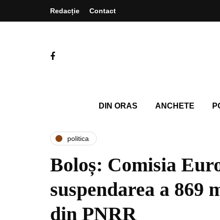
Redacție
Contact
DIN ORAS
ANCHETE
P
politica
Boloș: Comisia Euro
suspendarea a 869 m
din PNRR