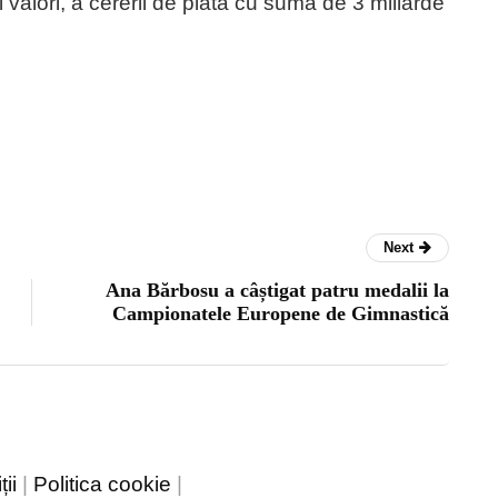
valori, a cererii de plată cu suma de 3 miliarde
Next
Ana Bărbosu a câștigat patru medalii la
Campionatele Europene de Gimnastică
ii
|
Politica cookie
|