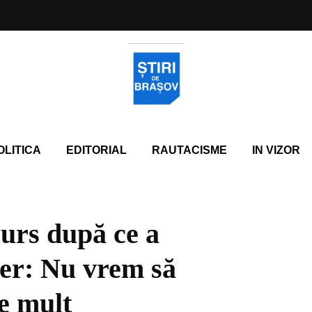
OLITICA
EDITORIAL
RAUTACISME
IN VIZOR
curs după ce a
er: Nu vrem să
e mult