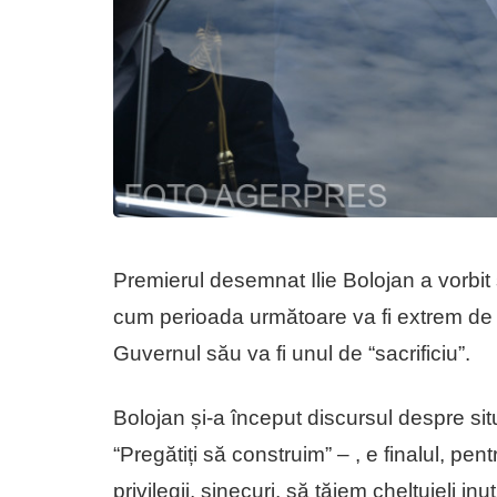
Premierul desemnat Ilie Bolojan a vorb
cum perioada următoare va fi extrem de 
Guvernul său va fi unul de “sacrificiu”.
Bolojan și-a început discursul despre s
“Pregătiți să construim” – , e finalul, pent
privilegii, sinecuri, să tăiem cheltuieli inu