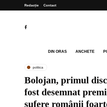
Redacție
Contact
DIN ORAS
ANCHETE
P
politica
Bolojan, primul dis
fost desemnat premi
sufere românii foart