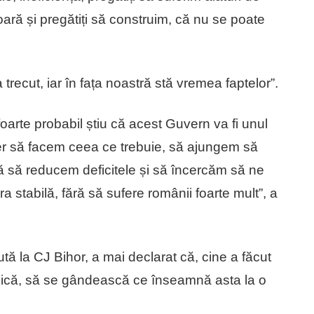
ară și pregătiți să construim, că nu se poate
recut, iar în fața noastră stă vremea faptelor”.
foarte probabil știu că acest Guvern va fi unul
per să facem ceea ce trebuie, să ajungem să
asă să reducem deficitele și să încercăm să ne
ra stabilă, fără să sufere românii foarte mult”, a
tă la CJ Bihor, a mai declarat că, cine a făcut
ie mică, să se gândească ce înseamnă asta la o