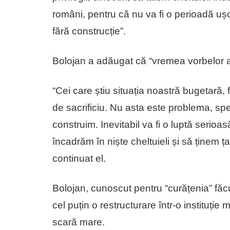
români, pentru că nu va fi o perioadă ușo
fără construcție”.
Bolojan a adăugat că “vremea vorbelor a t
“Cei care știu situația noastră bugetară, 
de sacrificiu. Nu asta este problema, s
construim. Inevitabil va fi o luptă serio
încadrăm în niște cheltuieli și să ținem ța
continuat el.
Bolojan, cunoscut pentru “curățenia” făcu
cel puțin o restructurare într-o instituț
scară mare.