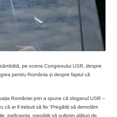
it sâmbătă, pe scena Congresului USR, despre
grea pentru România și despre faptul că
ituația României prin a spune că sloganul USR –
ru că ar fi trebuit să fie “Pregătiți să demolăm
tile, ineficiența, pregătiți să suferim alături de