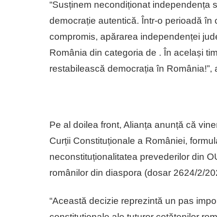
“Susținem necondiționat independența sis
democrație autentică. Într-o perioadă în ca
compromis, apărarea independenței judec
România din categoria de
. În același t
restabilească democrația în România!”, a
Pe al doilea front, Alianța anunță că vi
Curții Constituționale a României, formula
neconstituționalitatea prevederilor din O
românilor din diaspora (dosar 2624/2/20
“Această decizie reprezintă un pas import
constituționale ale tuturor cetățenilor rom