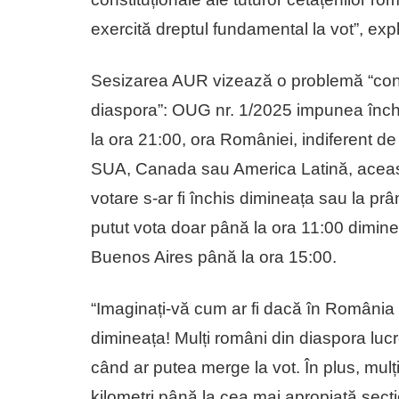
exercită dreptul fundamental la vot”, exp
Sesizarea AUR vizează o problemă “concr
diaspora”: OUG nr. 1/2025 impunea închid
la ora 21:00, ora României, indiferent de 
SUA, Canada sau America Latină, această
votare s-ar fi închis dimineața sau la pr
putut vota doar până la ora 11:00 dimine
Buenos Aires până la ora 15:00.
“Imaginați-vă cum ar fi dacă în România s
dimineața! Mulți români din diaspora luc
când ar putea merge la vot. În plus, mulț
kilometri până la cea mai apropiată secție 