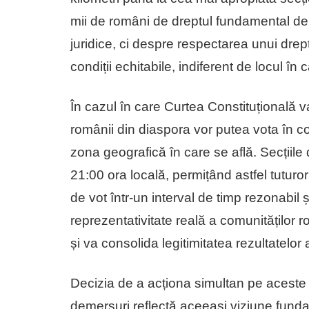
mii de români de dreptul fundamental de 
juridice, ci despre respectarea unui drep
condiții echitabile, indiferent de locul în ca
În cazul în care Curtea Constituțională v
românii din diaspora vor putea vota în con
zona geografică în care se află. Secțiil
21:00 ora locală, permițând astfel tuturor 
de vot într-un interval de timp rezonabil ș
reprezentativitate reală a comunităților 
și va consolida legitimitatea rezultatelor a
Decizia de a acționa simultan pe aceste
demersuri reflectă aceeași viziune fund