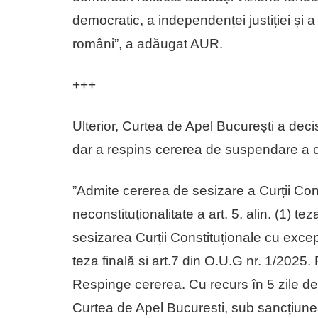
democratic, a independenței justiției și a 
români”, a adăugat AUR.
+++
Ulterior, Curtea de Apel București a dec
dar a respins cererea de suspendare a 
”Admite cererea de sesizare a Curții Cons
neconstituționalitate a art. 5, alin. (1) t
sesizarea Curții Constituționale cu excepți
teza finală si art.7 din O.U.G nr. 1/202
Respinge cererea. Cu recurs în 5 zile d
Curtea de Apel Bucuresti, sub sancțiunea n