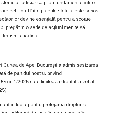
temului judiciar ca pilon fundamental într-o
re echilibrul între puterile statului este serios
ătorilor devine esențială pentru a scoate
imp, pregătim o serie de acțiuni menite să
 transmis partidul.
neri Curtea de Apel București a admis sesizarea
tă de partidul nostru, privind
UG nr. 1/2025 care limitează dreptul la vot al
25).
ant în lupta pentru protejarea drepturilor
âni, indiferent de locul în care aceștia își