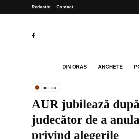
Redacție
Contact
DIN ORAS
ANCHETE
P
politica
AUR jubilează după 
judecător de a anul
privind alegerile