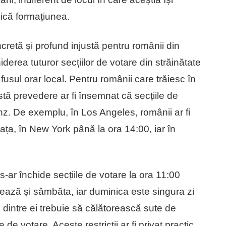
lică formațiunea.
etă și profund injustă pentru românii din
erea tuturor secțiilor de votare din străinătate
fusul orar local. Pentru românii care trăiesc în
 prevedere ar fi însemnat că secțiile de
ânz. De exemplu, în Los Angeles, românii ar fi
ața, în New York până la ora 14:00, iar în
-ar închide secțiile de votare la ora 11:00
rează și sâmbăta, iar duminica este singura zi
i dintre ei trebuie să călătorească sute de
de votare. Aceste restricții ar fi privat practic