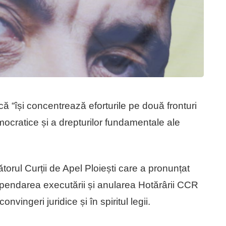
că “își concentrează eforturile pe două fronturi
mocratice și a drepturilor fundamentale ale
orul Curții de Apel Ploiești care a pronunțat
spendarea executării și anularea Hotărârii CCR
nvingeri juridice și în spiritul legii.