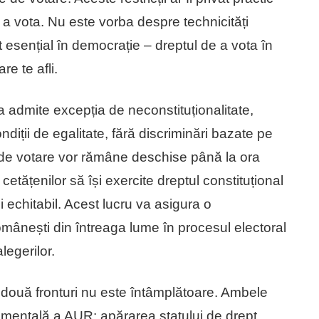
a vota. Nu este vorba despre technicități
t esențial în democrație – dreptul de a vota în
re te afli.
a admite excepția de neconstituționalitate,
diții de egalitate, fără discriminări bazate pe
e de votare vor rămâne deschise până la ora
cetățenilor să își exercite dreptul constituțional
i echitabil. Acest lucru va asigura o
românești din întreaga lume în procesul electoral
legerilor.
 două fronturi nu este întâmplătoare. Ambele
amentală a AUR: apărarea statului de drept