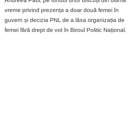
Andreea Paul, pe fondul unor discuții din ultima
vreme privind prezența a doar două femei în
guvern și decizia PNL de a lăsa organizația de
femei fără drept de vot în Biroul Politic Național.