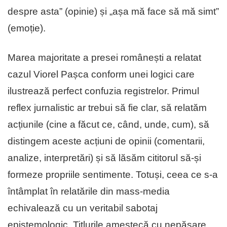
despre asta” (opinie) și „așa mă face să mă simt”
(emoție).
Marea majoritate a presei românești a relatat
cazul Viorel Pașca conform unei logici care
ilustrează perfect confuzia registrelor. Primul
reflex jurnalistic ar trebui să fie clar, să relatăm
acțiunile (cine a făcut ce, când, unde, cum), să
distingem aceste acțiuni de opinii (comentarii,
analize, interpretări) și să lăsăm cititorul să-și
formeze propriile sentimente. Totuși, ceea ce s-a
întâmplat în relatările din mass-media
echivalează cu un veritabil sabotaj
epistemologic. Titlurile amestecă cu nepăsare