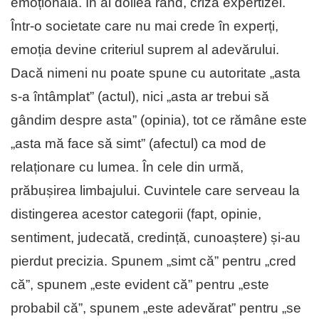
emoțională. În al doilea rând, criza expertizei.
Într-o societate care nu mai crede în experți,
emoția devine criteriul suprem al adevărului.
Dacă nimeni nu poate spune cu autoritate „asta
s-a întâmplat” (actul), nici „asta ar trebui să
gândim despre asta” (opinia), tot ce rămâne este
„asta mă face să simt” (afectul) ca mod de
relaționare cu lumea. În cele din urmă,
prăbușirea limbajului. Cuvintele care serveau la
distingerea acestor categorii (fapt, opinie,
sentiment, judecată, credință, cunoaștere) și-au
pierdut precizia. Spunem „simt că” pentru „cred
că”, spunem „este evident că” pentru „este
probabil că”, spunem „este adevărat” pentru „se