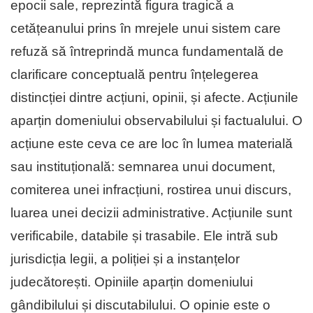
epocii sale, reprezintă figura tragică a
cetățeanului prins în mrejele unui sistem care
refuză să întreprindă munca fundamentală de
clarificare conceptuală pentru înțelegerea
distincției dintre acțiuni, opinii, și afecte. Acțiunile
aparțin domeniului observabilului și factualului. O
acțiune este ceva ce are loc în lumea materială
sau instituțională: semnarea unui document,
comiterea unei infracțiuni, rostirea unui discurs,
luarea unei decizii administrative. Acțiunile sunt
verificabile, databile și trasabile. Ele intră sub
jurisdicția legii, a poliției și a instanțelor
judecătorești. Opiniile aparțin domeniului
gândibilului și discutabilului. O opinie este o