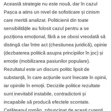
Această strategie nu este nouă, dar în cazul
Pașca a atins un nivel de sofisticare și cinism
care merită analizat. Politicienii din toate
sensibilitățile au folosit cazul pentru a se
poziționa emoțional, fără a se obosi vreodată să
distingă clar între act (chestiunea juridică), opinie
(dezbaterea politică asupra principiilor în joc) și
emoție (mobilizarea pasiunilor populare).
Rezultatul este un discurs politic lipsit de
substanță, în care acțiunile sunt înecate în opinii,
iar opiniile în emoții. Deciziile politice rezultate
sunt inevitabil instabile, contradictorii și
incapabile să producă efectele scontate.
Cetățeanul român, zdruncinat de acești curenți