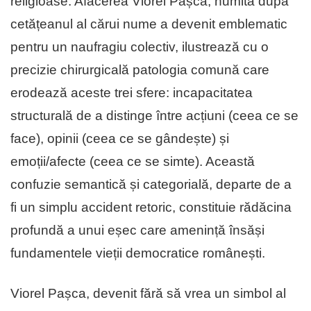
religioase. Afacerea Viorel Pașca, numită după
cetățeanul al cărui nume a devenit emblematic
pentru un naufragiu colectiv, ilustrează cu o
precizie chirurgicală patologia comună care
erodează aceste trei sfere: incapacitatea
structurală de a distinge între acțiuni (ceea ce se
face), opinii (ceea ce se gândește) și
emoții/afecte (ceea ce se simte). Această
confuzie semantică și categorială, departe de a
fi un simplu accident retoric, constituie rădăcina
profundă a unui eșec care amenință însăși
fundamentele vieții democratice românești.
Viorel Pașca, devenit fără să vrea un simbol al