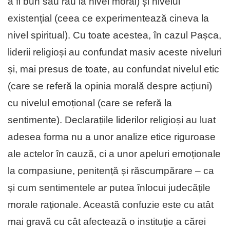
a fi bun sau rău la nivel moral) și nivelul
existențial (ceea ce experimentează cineva la
nivel spiritual). Cu toate acestea, în cazul Pașca,
liderii religioși au confundat masiv aceste niveluri
și, mai presus de toate, au confundat nivelul etic
(care se referă la opinia morală despre acțiuni)
cu nivelul emoțional (care se referă la
sentimente). Declarațiile liderilor religioși au luat
adesea forma nu a unor analize etice riguroase
ale actelor în cauză, ci a unor apeluri emoționale
la compasiune, penitență și răscumpărare – ca
și cum sentimentele ar putea înlocui judecățile
morale raționale. Această confuzie este cu atât
mai gravă cu cât afectează o instituție a cărei