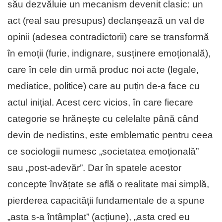
său dezvăluie un mecanism devenit clasic: un
act (real sau presupus) declanșează un val de
opinii (adesea contradictorii) care se transformă
în emoții (furie, indignare, susținere emoțională),
care în cele din urmă produc noi acte (legale,
mediatice, politice) care au puțin de-a face cu
actul inițial. Acest cerc vicios, în care fiecare
categorie se hrănește cu celelalte până când
devin de nedistins, este emblematic pentru ceea
ce sociologii numesc „societatea emoțională”
sau „post-adevăr”. Dar în spatele acestor
concepte învățate se află o realitate mai simplă,
pierderea capacității fundamentale de a spune
„asta s-a întâmplat” (acțiune), „asta cred eu