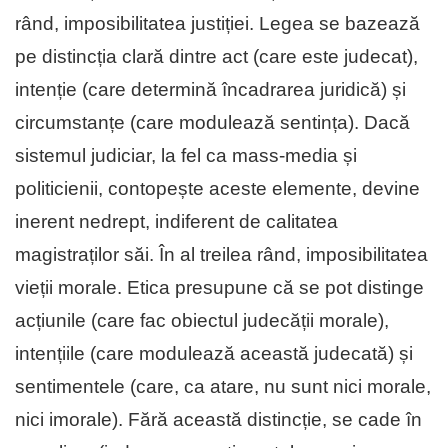
rând, imposibilitatea justiției. Legea se bazează
pe distincția clară dintre act (care este judecat),
intenție (care determină încadrarea juridică) și
circumstanțe (care modulează sentința). Dacă
sistemul judiciar, la fel ca mass-media și
politicienii, contopește aceste elemente, devine
inerent nedrept, indiferent de calitatea
magistraților săi. În al treilea rând, imposibilitatea
vieții morale. Etica presupune că se pot distinge
acțiunile (care fac obiectul judecății morale),
intențiile (care modulează această judecată) și
sentimentele (care, ca atare, nu sunt nici morale,
nici imorale). Fără această distincție, se cade în