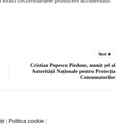
 exact circumstanțele producerii accidentului.
Next
Cristian Popescu Piedone, numit șef al
Autorității Naționale pentru Protecția
Consumatorilor
ii
|
Politica cookie
|