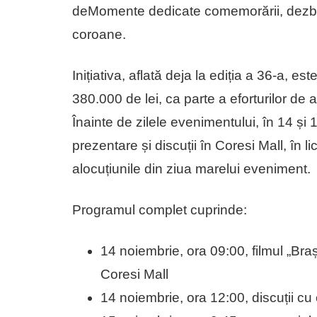
deMomente dedicate comemorării, dezbat
coroane.
Inițiativa, aflată deja la ediția a 36-a, es
380.000 de lei, ca parte a eforturilor de 
Înainte de zilele evenimentului, în 14 și
prezentare și discuții în Coresi Mall, în l
alocuțiunile din ziua marelui eveniment.
Programul complet cuprinde:
14 noiembrie, ora 09:00, filmul „Br
Coresi Mall
14 noiembrie, ora 12:00, discuții cu 