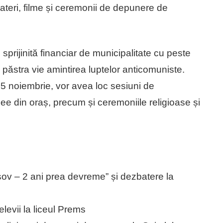
eri, filme și ceremonii de depunere de
te sprijinită financiar de municipalitate cu peste
a păstra vie amintirea luptelor anticomuniste.
 15 noiembrie, vor avea loc sesiuni de
icee din oraș, precum și ceremoniile religioase și
așov – 2 ani prea devreme” și dezbatere la
elevii la liceul Prems