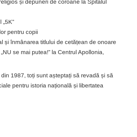
eligios și depuneri de coroane la Spitalul
l „5K”
or pentru copii
al și înmânarea titlului de cetățean de onoare
„NU se mai putea!” la Centrul Apollonia,
ta din 1987, toți sunt așteptați să revadă și să
le pentru istoria națională și libertatea