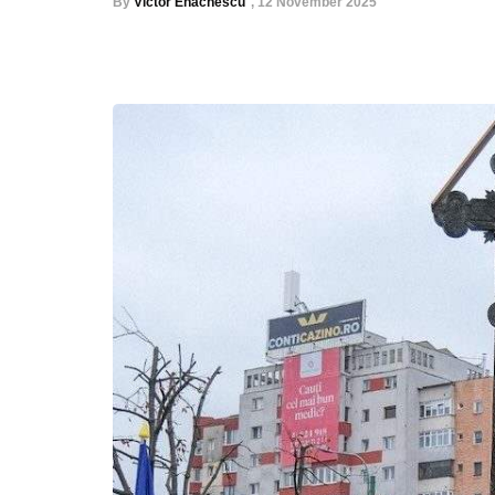
By
Victor Enachescu
,
12 November 2025