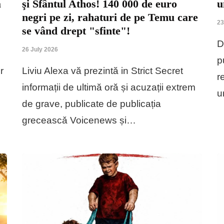
ǎ
şi Sfântul Athos! 140 000 de euro
u
negri pe zi, rahaturi de pe Temu care
23
se vând drept "sfinte"!
D
26 July 2026
p
r
Liviu Alexa vă prezintă in Strict Secret
r
informații de ultimă oră și acuzații extrem
u
de grave, publicate de publicația
greceascǎ Voicenews și…