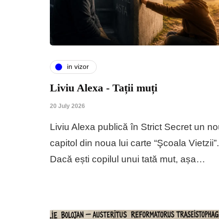
in vizor
Liviu Alexa - Tații muți
20 July 2026
Liviu Alexa publică în Strict Secret un n
capitol din noua lui carte “Şcoala Vietzii”.
Dacă ești copilul unui tată mut, așa…