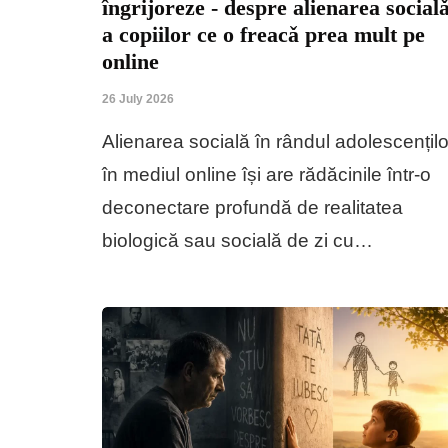
îngrijoreze - despre alienarea social
a copiilor ce o freacǎ prea mult pe
online
26 July 2026
Alienarea socială în rândul adolescențilo
în mediul online își are rădăcinile într-o
deconectare profundă de realitatea
biologică sau socială de zi cu…