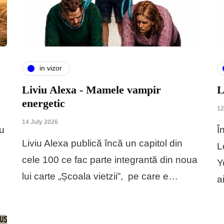
in vizor
Liviu Alexa - Mamele vampir
L
energetic
12
14 July 2026
ou
Î
Liviu Alexa publică încă un capitol din
L
cele 100 ce fac parte integrantă din noua
Y
lui carte „Școala vietzii”, pe care e…
a