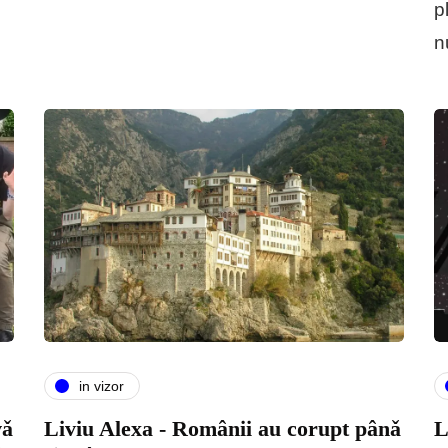
p
n
in vizor
vǎ
Liviu Alexa - Românii au corupt pânǎ
L