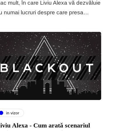
lac mult, în care Liviu Alexa vă dezvăluie
u numai lucruri despre care presa…
in vizor
iviu Alexa - Cum aratǎ scenariul