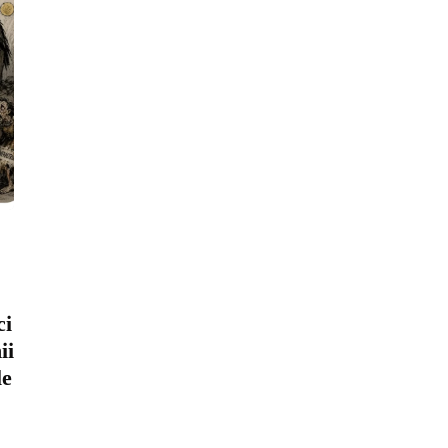
ci
ii
le