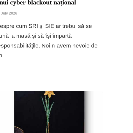
nui cyber blackout național
 July 2026
espre cum SRI şi SIE ar trebui să se
ună la masă şi să îşi împartă
esponsabilitățile. Noi n-avem nevoie de
n…