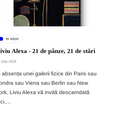
in vizor
iviu Alexa - 21 de pânze, 21 de stări
 July 2026
n absența unei galerii fizice din Paris sau
ondra sau Viena sau Berlin sau New
ork, Liviu Alexa vă invită deocamdată
ici,…