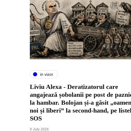
in vizor
Liviu Alexa - Deratizatorul care
angajează șobolanii pe post de pazni
la hambar. Bolojan și-a găsit „oamen
noi și liberi” la second-hand, pe liste
SOS
9 July 2026