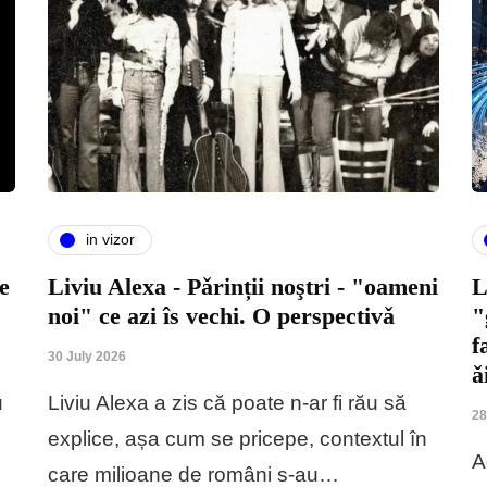
in vizor
e
Liviu Alexa - Pǎrinții noştri - "oameni
L
noi" ce azi îs vechi. O perspectivǎ
"
f
30 July 2026
ǎ
u
Liviu Alexa a zis că poate n-ar fi rău să
28
explice, așa cum se pricepe, contextul în
A
care milioane de români s-au…