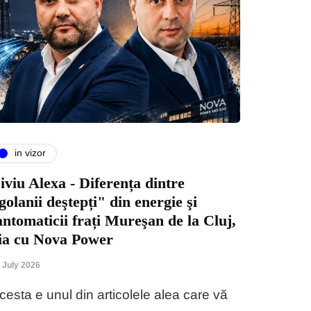
in vizor
iviu Alexa - Diferența dintre
golanii deştepți" din energie şi
antomaticii frați Mureşan de la Cluj,
ia cu Nova Power
 July 2026
cesta e unul din articolele alea care vă