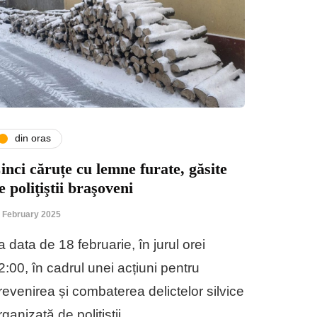
din oras
inci căruțe cu lemne furate, găsite
e poliţiştii braşoveni
 February 2025
a data de 18 februarie, în jurul orei
2:00, în cadrul unei acțiuni pentru
revenirea și combaterea delictelor silvice
rganizată de polițiștii…