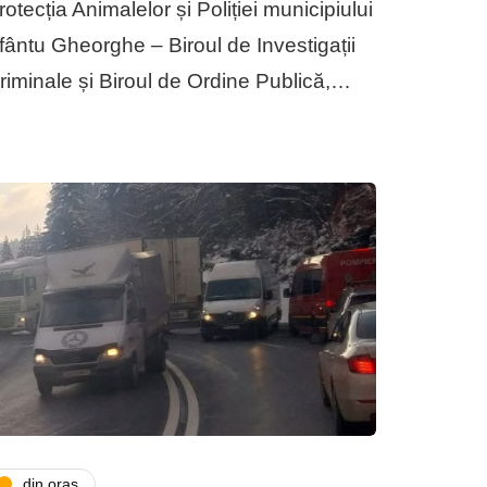
rotecția Animalelor și Poliției municipiului
fântu Gheorghe – Biroul de Investigații
riminale și Biroul de Ordine Publică,…
din oras