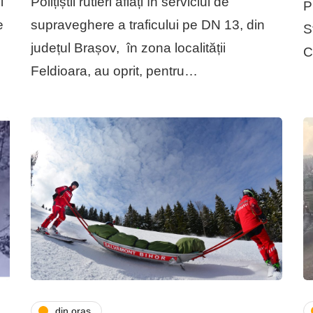
i
Polițiștii rutieri aflați în serviciul de
P
e
supraveghere a traficului pe DN 13, din
S
județul Brașov, în zona localității
C
Feldioara, au oprit, pentru…
din oras