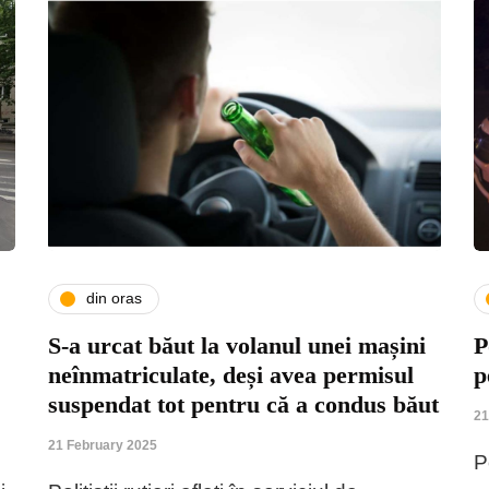
din oras
S-a urcat băut la volanul unei mașini
P
neînmatriculate, deși avea permisul
p
suspendat tot pentru că a condus băut
21
21 February 2025
P