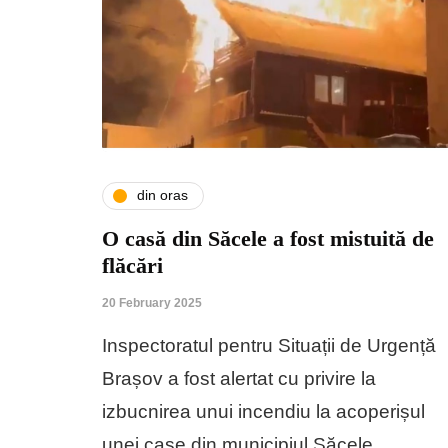
din oras
O casă din Săcele a fost mistuită de
flăcări
20 February 2025
Inspectoratul pentru Situații de Urgență
Brașov a fost alertat cu privire la
izbucnirea unui incendiu la acoperișul
unei case din municipiul Săcele,…