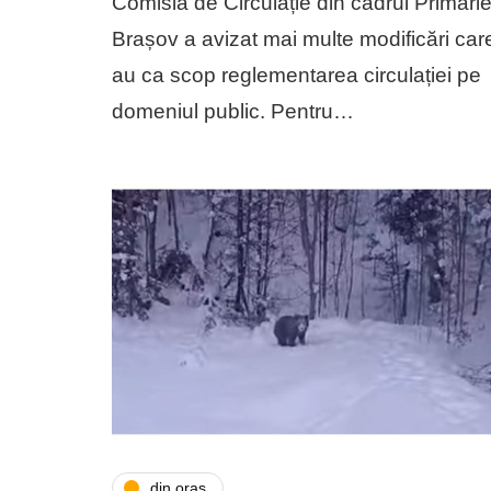
Comisia de Circulație din cadrul Primărie
Brașov a avizat mai multe modificări car
au ca scop reglementarea circulației pe
domeniul public. Pentru…
din oras