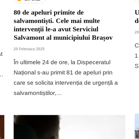
O
80 de apeluri primite de
U
salvamontiști. Cele mai multe
d
intervenţii le-a avut Serviciul
20
Salvamont al municipiului Brașov
C
20 February 2025
at
1
În ultimele 24 de ore, la Dispeceratul
S
Național s-au primit 81 de apeluri prin
a…
care se solicita intervenția de urgență a
salvamontiștilor,…