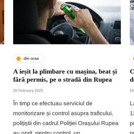
din oras
A ieșit la plimbare cu mașina, beat și
C
fără permis, pe o stradă din Rupea
d
20 February 2025
20
În timp ce efectuau serviciul de
L
monitorizare și control asupra traficului,
1
polițiștii din cadrul Poliției Orașului Rupea
p
au oprit, pentru control, un…
o